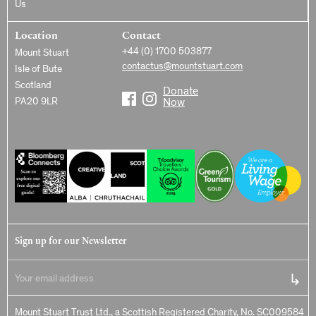
Us
Location
Contact
+44 (0) 1700 503877
Mount Stuart
contactus@mountstuart.com
Isle of Bute
Scotland
Donate
PA20 9LR
Now
Sign up for our Newsletter
Mount Stuart Trust Ltd., a Scottish Registered Charity, No. SC009584