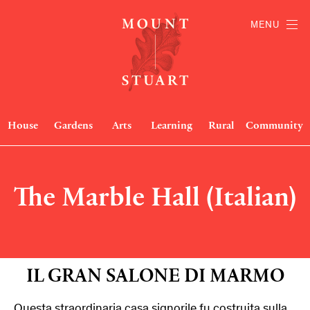
MENU
House
Gardens
Arts
Learning
Rural
Community
The Marble Hall (Italian)
IL GRAN SALONE DI MARMO
Questa straordinaria casa signorile fu costruita sulla