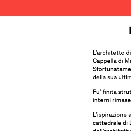
L’architetto 
Cappella di M
Sfortunatamen
della sua ulti
Fu’ finita str
interni rimas
L’ispirazione 
cattedrale di