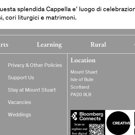
uesta splendida Cappella e’ luogo di celebrazion
si, cori liturgici e matrimoni.
rts
Learning
Rural
Location
Privacy & Other Policies
Mount Stuart
Support Us
Isle of Bute
Scotland
Stay at Mount Stuart
PA20 9LR
Vacancies
Weddings