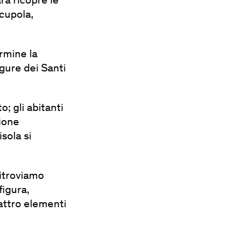
ra ricopre le
 cupola,
ermine la
igure dei Santi
; gli abitanti
zione
isola si
ritroviamo
figura,
uattro elementi