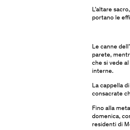
L’altare sacro,
portano le eff
Le canne dell’
parete, mentre
che si vede al
interne.
La cappella di
consacrate che
Fino alla meta
domenica, con 
residenti di M