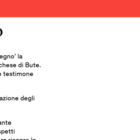
O
egno’ la
chese di Bute.
e testimone
azione degli
rante
spetti