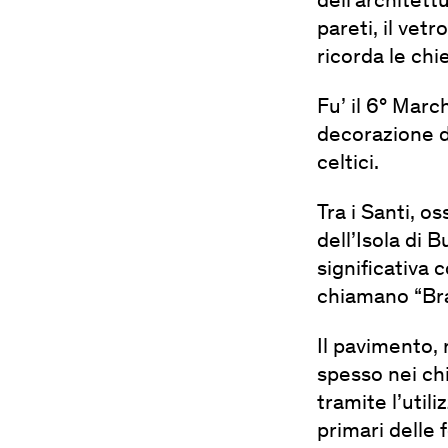
dell’architett
pareti, il vet
ricorda le chi
Fu’ il 6° Marc
decorazione de
celtici.
Tra i Santi, o
dell’Isola di 
significativa c
chiamano “Br
Il pavimento, 
spesso nei chi
tramite l’util
primari delle 