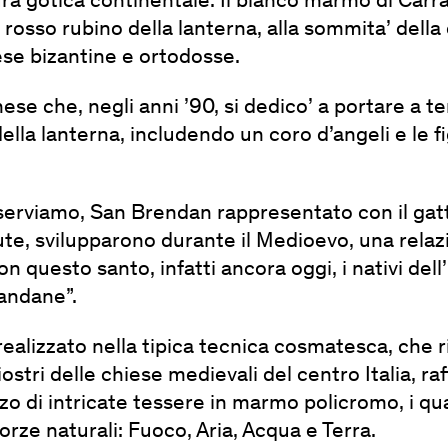
ura gotica continentale. Il bianco marmo di Carra
ro rosso rubino della lanterna, alla sommita’ della
ese bizantine e ortodosse.
hese che, negli anni ’90, si dedico’ a portare a t
lla lanterna, includendo un coro d’angeli e le f
sserviamo, San Brendan rappresentato con il gatto
Bute, svilupparono durante il Medioevo, una rela
on questo santo, infatti ancora oggi, i nativi dell’
andane”.
realizzato nella tipica tecnica cosmatesca, che 
ostri delle chiese medievali del centro Italia, raf
izzo di intricate tessere in marmo policromo, i q
forze naturali: Fuoco, Aria, Acqua e Terra.