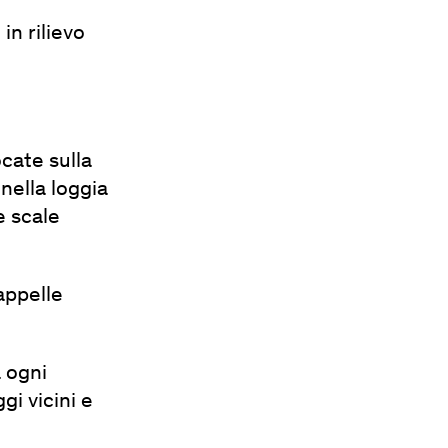
 in rilievo
ocate sulla
nella loggia
e scale
appelle
a ogni
gi vicini e