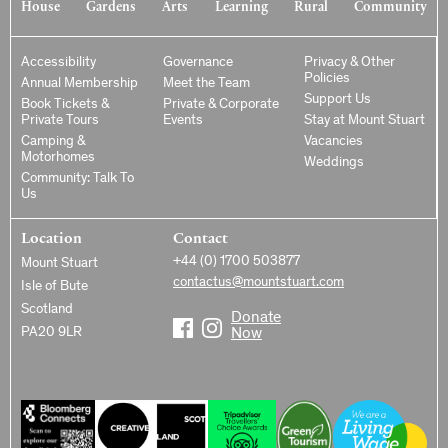
House
Gardens
Arts
Learning
Rural
Community
Accessibility
Governance
Privacy & Other
Policies
Annual Membership
Meet the Team
Support Us
Book Tickets &
Private & Corporate
Private Tours
Events
Stay at Mount Stuart
Camping &
Vacancies
Motorhomes
Weddings
Community: Talk To
Us
Location
Contact
+44 (0) 1700 503877
Mount Stuart
contactus@mountstuart.com
Isle of Bute
Scotland
Donate
PA20 9LR
Now