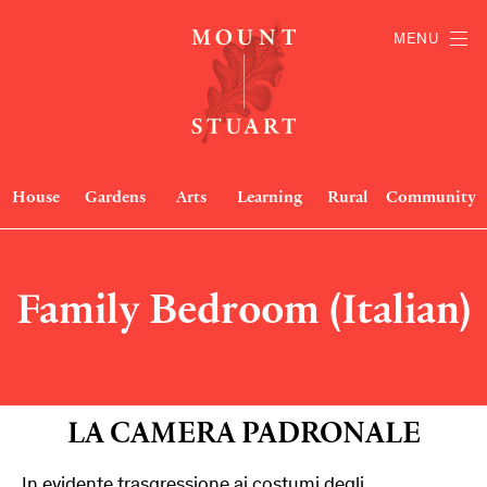
MENU
House
Gardens
Arts
Learning
Rural
Community
Family Bedroom (Italian)
LA CAMERA PADRONALE
In evidente trasgressione ai costumi degli