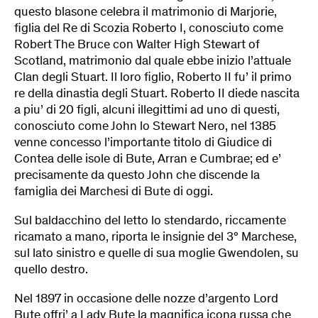
questo blasone celebra il matrimonio di Marjorie,
figlia del Re di Scozia Roberto I, conosciuto come
Robert The Bruce con Walter High Stewart of
Scotland, matrimonio dal quale ebbe inizio l’attuale
Clan degli Stuart. Il loro figlio, Roberto II fu’ il primo
re della dinastia degli Stuart. Roberto II diede nascita
a piu’ di 20 figli, alcuni illegittimi ad uno di questi,
conosciuto come John lo Stewart Nero, nel 1385
venne concesso l’importante titolo di Giudice di
Contea delle isole di Bute, Arran e Cumbrae; ed e’
precisamente da questo John che discende la
famiglia dei Marchesi di Bute di oggi.
Sul baldacchino del letto lo stendardo, riccamente
ricamato a mano, riporta le insignie del 3° Marchese,
sul lato sinistro e quelle di sua moglie Gwendolen, su
quello destro.
Nel 1897 in occasione delle nozze d’argento Lord
Bute offri’ a Lady Bute la magnifica icona russa che